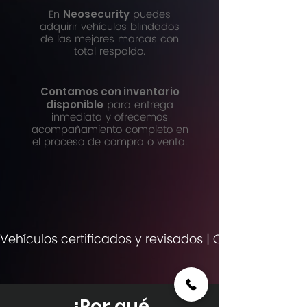
En
puedes
Neosecurity
adquirir vehículos blindados
de las mejores marcas con
total respaldo.
Contamos con inventario
para entrega
disponible
inmediata y ofrecemos
acompañamiento completo en
el proceso de compra o venta.
Vehículos certificados y revisados | Opciones de fin
¿Por qué