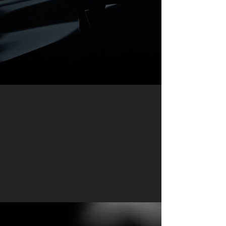
Blindamos vehículos de cualquier
marca, modelo o referencia,
incluyendo autos particulares,
camionetas de alta gama y
vehículos con requerimientos
especiales como ambulancias,
transporte de valores o unidades
de seguridad.